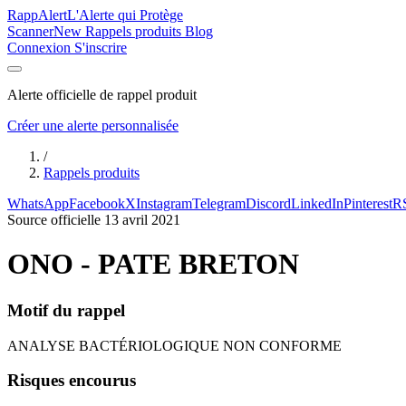
Rapp
Alert
L'Alerte qui Protège
Scanner
New
Rappels produits
Blog
Connexion
S'inscrire
Alerte officielle de rappel produit
Créer une alerte personnalisée
/
Rappels produits
WhatsApp
Facebook
X
Instagram
Telegram
Discord
LinkedIn
Pinterest
R
Source officielle
13 avril 2021
ONO - PATE BRETON
Motif du rappel
ANALYSE BACTÉRIOLOGIQUE NON CONFORME
Risques encourus