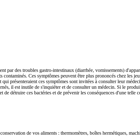
isent par des troubles gastro-intestinaux (diarrhée, vomissements) d'app
s contaminés. Ces symptômes peuvent être plus prononcés chez les jeun
qui présenteraient ces symptômes sont invitées à consulter leur médecin
s, il est inutile de s'inquiéter et de consulter un médecin. Si le produ
t de détruire ces bactéries et de prévenir les conséquences d'une telle 
a conservation de vos aliments : thermomètres, boîtes hermétiques, mach