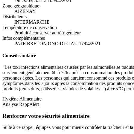
Du 29/03/2021 au 09/04/2021
Zone géographique
AIZENAY
Distributeurs
INTERMARCHE
Température de conservation
Produit à conserver au réfrigérateur
Infos complémentaires
PATE BRETON ONO DLC AU 17/04/2021
Conseil sanitaire
"Les toxi-infections alimentaires causées par les salmonelles se tradu
surviennent généralement 6h à 72h après la consommation des produit
personnes âgées. Les personnes qui auraient consommé ces produits et 
symptômes dans les 7 jours après la consommation des produits concerné
produits (œufs durs, pâtisseries, viandes de volailles…) à +65°C perme
Hygiène Alimentaire
Analyse RappAlert
Renforcer votre sécurité alimentaire
Suite à ce rappel, équipez-vous pour mieux contrôler la fraîcheur et l