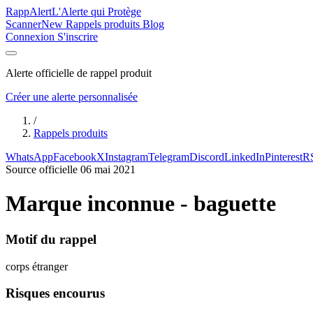
Rapp
Alert
L'Alerte qui Protège
Scanner
New
Rappels produits
Blog
Connexion
S'inscrire
Alerte officielle de rappel produit
Créer une alerte personnalisée
/
Rappels produits
WhatsApp
Facebook
X
Instagram
Telegram
Discord
LinkedIn
Pinterest
R
Source officielle
06 mai 2021
Marque inconnue - baguette
Motif du rappel
corps étranger
Risques encourus