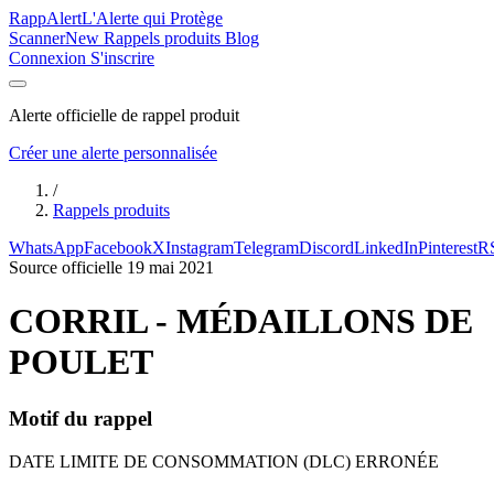
Rapp
Alert
L'Alerte qui Protège
Scanner
New
Rappels produits
Blog
Connexion
S'inscrire
Alerte officielle de rappel produit
Créer une alerte personnalisée
/
Rappels produits
WhatsApp
Facebook
X
Instagram
Telegram
Discord
LinkedIn
Pinterest
R
Source officielle
19 mai 2021
CORRIL - MÉDAILLONS DE
POULET
Motif du rappel
DATE LIMITE DE CONSOMMATION (DLC) ERRONÉE