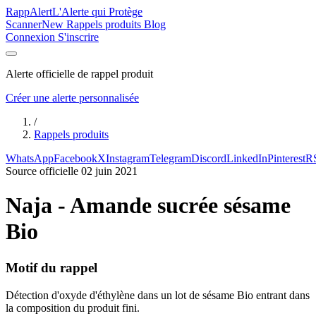
Rapp
Alert
L'Alerte qui Protège
Scanner
New
Rappels produits
Blog
Connexion
S'inscrire
Alerte officielle de rappel produit
Créer une alerte personnalisée
/
Rappels produits
WhatsApp
Facebook
X
Instagram
Telegram
Discord
LinkedIn
Pinterest
R
Source officielle
02 juin 2021
Naja - Amande sucrée sésame
Bio
Motif du rappel
Détection d'oxyde d'éthylène dans un lot de sésame Bio entrant dans
la composition du produit fini.