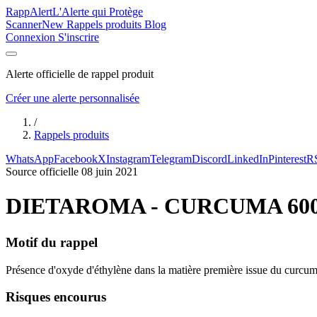
Rapp
Alert
L'Alerte qui Protège
Scanner
New
Rappels produits
Blog
Connexion
S'inscrire
Alerte officielle de rappel produit
Créer une alerte personnalisée
/
Rappels produits
WhatsApp
Facebook
X
Instagram
Telegram
Discord
LinkedIn
Pinterest
R
Source officielle
08 juin 2021
DIETAROMA - CURCUMA 6000 
Motif du rappel
Présence d'oxyde d'éthylène dans la matière première issue du curcuma
Risques encourus