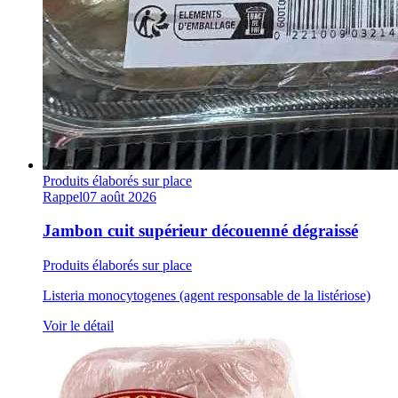
Produits élaborés sur place
Rappel
07 août 2026
Jambon cuit supérieur découenné dégraissé
Produits élaborés sur place
Listeria monocytogenes (agent responsable de la listériose)
Voir le détail