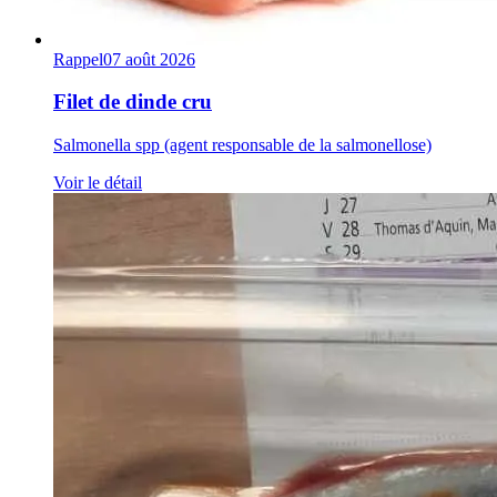
Rappel
07 août 2026
Filet de dinde cru
Salmonella spp (agent responsable de la salmonellose)
Voir le détail