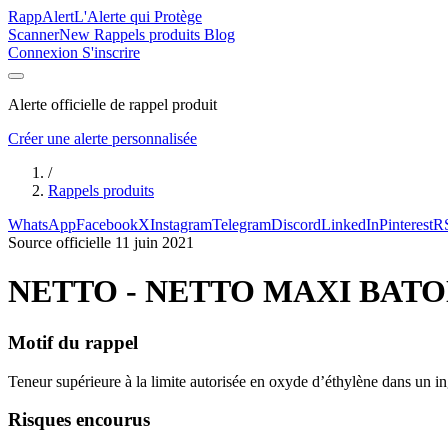
Rapp
Alert
L'Alerte qui Protège
Scanner
New
Rappels produits
Blog
Connexion
S'inscrire
Alerte officielle de rappel produit
Créer une alerte personnalisée
/
Rappels produits
WhatsApp
Facebook
X
Instagram
Telegram
Discord
LinkedIn
Pinterest
R
Source officielle
11 juin 2021
NETTO - NETTO MAXI BAT
Motif du rappel
Teneur supérieure à la limite autorisée en oxyde d’éthylène dans un in
Risques encourus