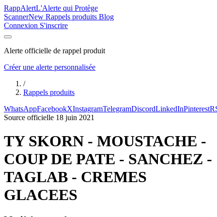
Rapp
Alert
L'Alerte qui Protège
Scanner
New
Rappels produits
Blog
Connexion
S'inscrire
Alerte officielle de rappel produit
Créer une alerte personnalisée
/
Rappels produits
WhatsApp
Facebook
X
Instagram
Telegram
Discord
LinkedIn
Pinterest
R
Source officielle
18 juin 2021
TY SKORN - MOUSTACHE -
COUP DE PATE - SANCHEZ -
TAGLAB - CREMES
GLACEES