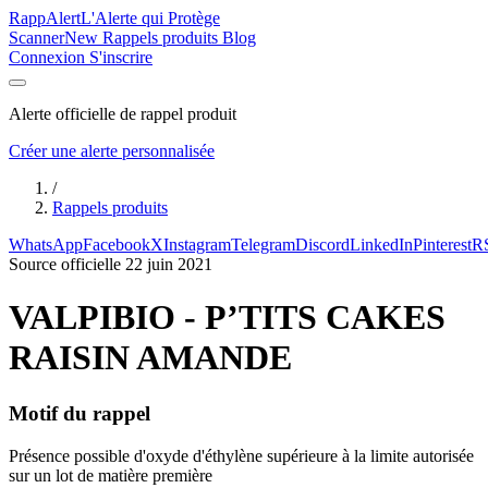
Rapp
Alert
L'Alerte qui Protège
Scanner
New
Rappels produits
Blog
Connexion
S'inscrire
Alerte officielle de rappel produit
Créer une alerte personnalisée
/
Rappels produits
WhatsApp
Facebook
X
Instagram
Telegram
Discord
LinkedIn
Pinterest
R
Source officielle
22 juin 2021
VALPIBIO - P’TITS CAKES
RAISIN AMANDE
Motif du rappel
Présence possible d'oxyde d'éthylène supérieure à la limite autorisée
sur un lot de matière première