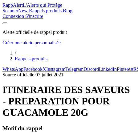
Rapp
Alert
L'Alerte qui Protège
Scanner
New
Rappels produits
Blog
Connexion
S'inscrire
Alerte officielle de rappel produit
Créer une alerte personnalisée
/
Rappels produits
WhatsApp
Facebook
X
Instagram
Telegram
Discord
LinkedIn
Pinterest
R
Source officielle
07 juillet 2021
ITINERAIRE DES SAVEURS
- PREPARATION POUR
GUACAMOLE 20G
Motif du rappel