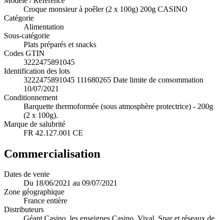
Modèle / Référence
Croque monsieur à poêler (2 x 100g) 200g CASINO
Catégorie
Alimentation
Sous-catégorie
Plats préparés et snacks
Codes GTIN
3222475891045
Identification des lots
3222475891045 111680265 Date limite de consommation
10/07/2021
Conditionnement
Barquette thermoformée (sous atmosphère protectrice) - 200g
(2 x 100g).
Marque de salubrité
FR 42.127.001 CE
Commercialisation
Dates de vente
Du 18/06/2021 au 09/07/2021
Zone géographique
France entière
Distributeurs
Géant Casino, les enseignes Casino, Vival, Spar et réseaux de