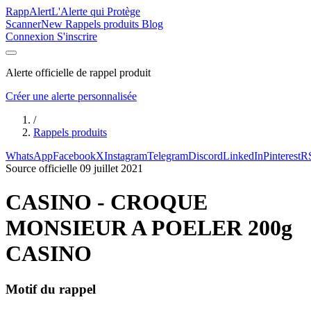
Rapp
Alert
L'Alerte qui Protège
Scanner
New
Rappels produits
Blog
Connexion
S'inscrire
Alerte officielle de rappel produit
Créer une alerte personnalisée
/
Rappels produits
WhatsApp
Facebook
X
Instagram
Telegram
Discord
LinkedIn
Pinterest
R
Source officielle
09 juillet 2021
CASINO - CROQUE
MONSIEUR A POELER 200g
CASINO
Motif du rappel