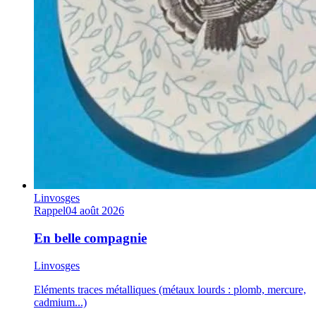
Linvosges
Rappel
04 août 2026
En belle compagnie
Linvosges
Eléments traces métalliques (métaux lourds : plomb, mercure,
cadmium...)