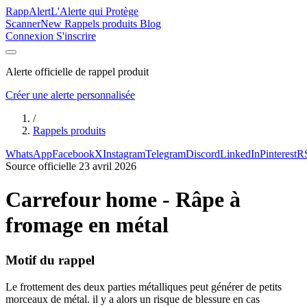
Rapp
Alert
L'Alerte qui Protège
Scanner
New
Rappels produits
Blog
Connexion
S'inscrire
Alerte officielle de rappel produit
Créer une alerte personnalisée
/
Rappels produits
WhatsApp
Facebook
X
Instagram
Telegram
Discord
LinkedIn
Pinterest
R
Source officielle
23 avril 2026
Carrefour home - Râpe à
fromage en métal
Motif du rappel
Le frottement des deux parties métalliques peut générer de petits
morceaux de métal. il y a alors un risque de blessure en cas