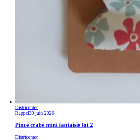
Districenter
Rappel
30 juin 2026
Pince crabe mini fantaisie lot 2
Districenter