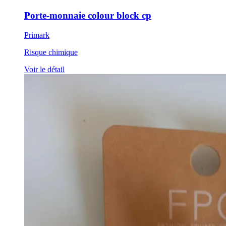
Porte-monnaie colour block cp
Primark
Risque chimique
Voir le détail