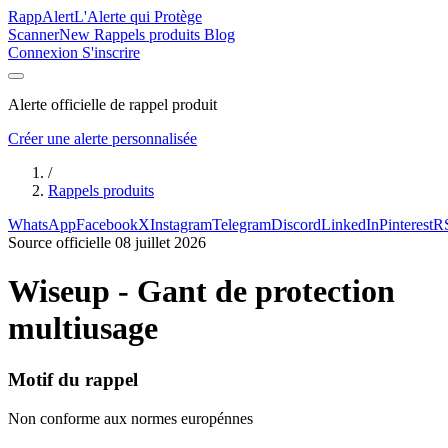
Rapp
Alert
L'Alerte qui Protège
Scanner
New
Rappels produits
Blog
Connexion
S'inscrire
Alerte officielle de rappel produit
Créer une alerte personnalisée
/
Rappels produits
WhatsApp
Facebook
X
Instagram
Telegram
Discord
LinkedIn
Pinterest
R
Source officielle
08 juillet 2026
Wiseup - Gant de protection
multiusage
Motif du rappel
Non conforme aux normes europénnes