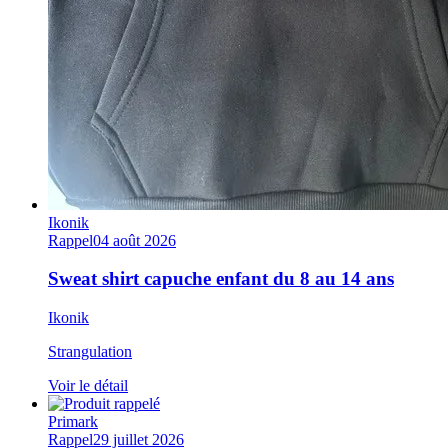
Ikonik
Rappel
04 août 2026
Sweat shirt capuche enfant du 8 au 14 ans
Ikonik
Strangulation
Voir le détail
Primark
Rappel
29 juillet 2026