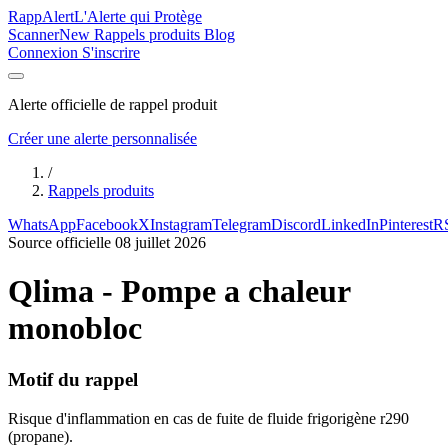
Rapp
Alert
L'Alerte qui Protège
Scanner
New
Rappels produits
Blog
Connexion
S'inscrire
Alerte officielle de rappel produit
Créer une alerte personnalisée
/
Rappels produits
WhatsApp
Facebook
X
Instagram
Telegram
Discord
LinkedIn
Pinterest
R
Source officielle
08 juillet 2026
Qlima - Pompe a chaleur
monobloc
Motif du rappel
Risque d'inflammation en cas de fuite de fluide frigorigène r290
(propane).