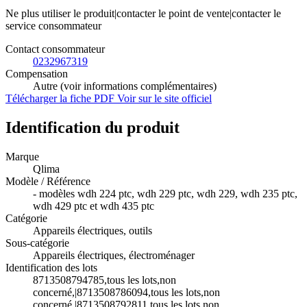
Ne plus utiliser le produit|contacter le point de vente|contacter le
service consommateur
Contact consommateur
0232967319
Compensation
Autre (voir informations complémentaires)
Télécharger la fiche PDF
Voir sur le site officiel
Identification du produit
Marque
Qlima
Modèle / Référence
- modèles wdh 224 ptc, wdh 229 ptc, wdh 229, wdh 235 ptc,
wdh 429 ptc et wdh 435 ptc
Catégorie
Appareils électriques, outils
Sous-catégorie
Appareils électriques, électroménager
Identification des lots
8713508794785,tous les lots,non
concerné,|8713508786094,tous les lots,non
concerné,|8713508792811,tous les lots,non