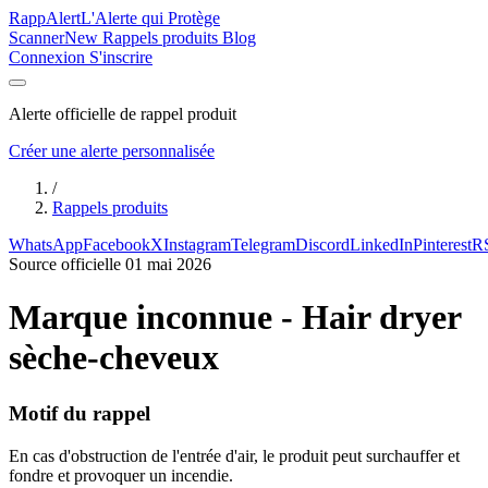
Rapp
Alert
L'Alerte qui Protège
Scanner
New
Rappels produits
Blog
Connexion
S'inscrire
Alerte officielle de rappel produit
Créer une alerte personnalisée
/
Rappels produits
WhatsApp
Facebook
X
Instagram
Telegram
Discord
LinkedIn
Pinterest
R
Source officielle
01 mai 2026
Marque inconnue - Hair dryer
sèche-cheveux
Motif du rappel
En cas d'obstruction de l'entrée d'air, le produit peut surchauffer et
fondre et provoquer un incendie.