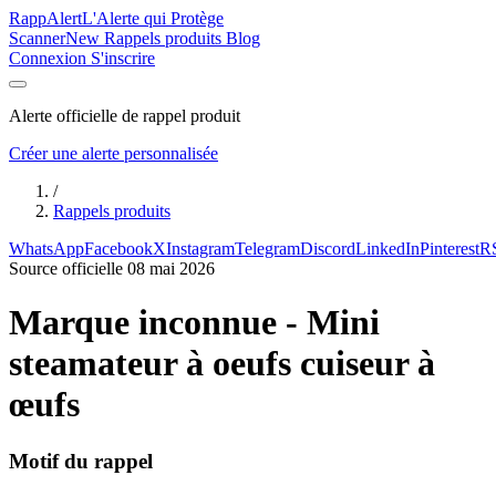
Rapp
Alert
L'Alerte qui Protège
Scanner
New
Rappels produits
Blog
Connexion
S'inscrire
Alerte officielle de rappel produit
Créer une alerte personnalisée
/
Rappels produits
WhatsApp
Facebook
X
Instagram
Telegram
Discord
LinkedIn
Pinterest
R
Source officielle
08 mai 2026
Marque inconnue - Mini
steamateur à oeufs cuiseur à
œufs
Motif du rappel